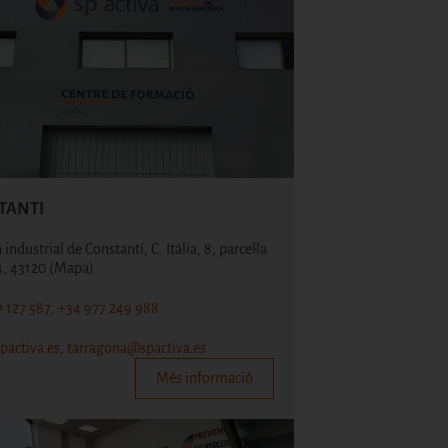
TANTI
industrial de Constantí, C. Itàlia, 8, parcel·la
4, 43120
(Mapa)
 127 587, +34 977 249 988
pactiva.es, tarragona@spactiva.es
Més informació