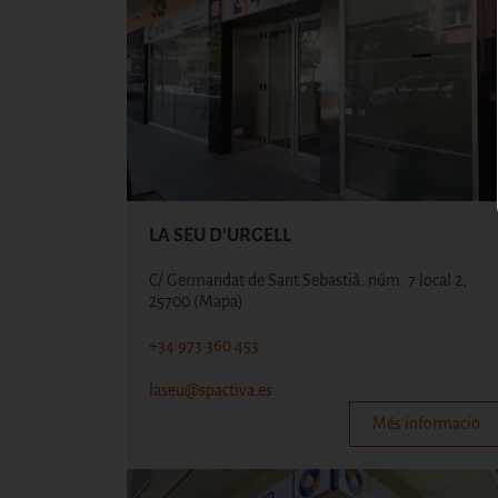
LA SEU D'URGELL
C/ Germandat de Sant Sebastià, núm. 7 local 2,
25700
(Mapa)
+34 973 360 453
laseu@spactiva.es
Més informació