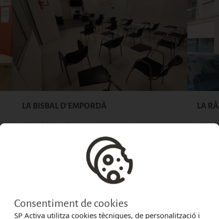
LA BISBAL D'EMPORDÀ
LA RÀ
Plaça del President Macià, 4, 17100
(Mapa)
C/ Tud
+34 972 646 837
+34 97
girona@spactiva.es
larapit
Més informació
Consentiment de cookies
SP Activa utilitza cookies tècniques, de personalització i