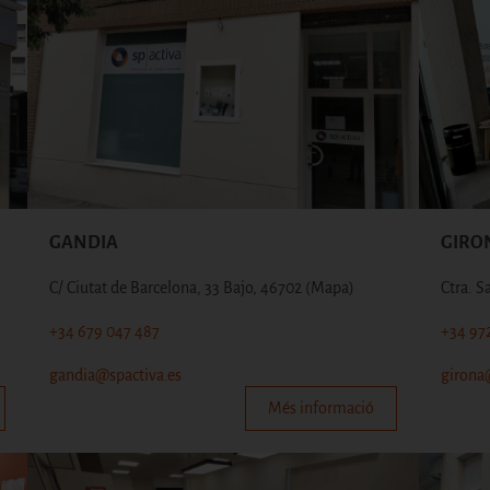
GANDIA
GIRO
C/ Ciutat de Barcelona, 33 Bajo, 46702
(Mapa)
Ctra. S
+34 679 047 487
+34 97
gandia@spactiva.es
girona
Més informació