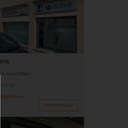
PITA
ó, 6, 43540
(Mapa)
7 707 730
a@spactiva.es
Més informació