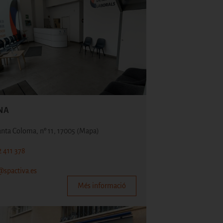
NA
anta Coloma, nº 11, 17005
(Mapa)
2 411 378
@spactiva.es
Més informació