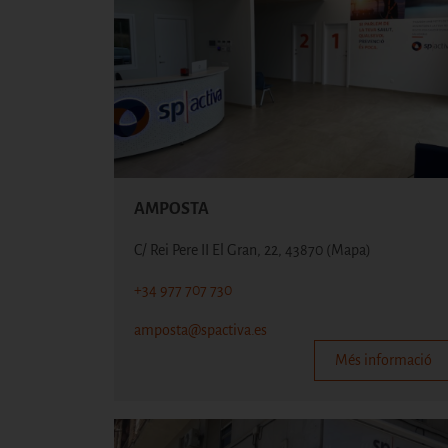
AMPOSTA
C/ Rei Pere II El Gran, 22, 43870
(Mapa)
+34 977 707 730
amposta@spactiva.es
Més informació