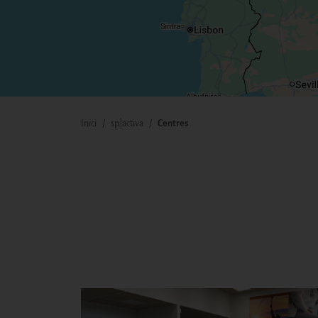
Inici
sp|activa
Centres
FIL D'ARIADNA