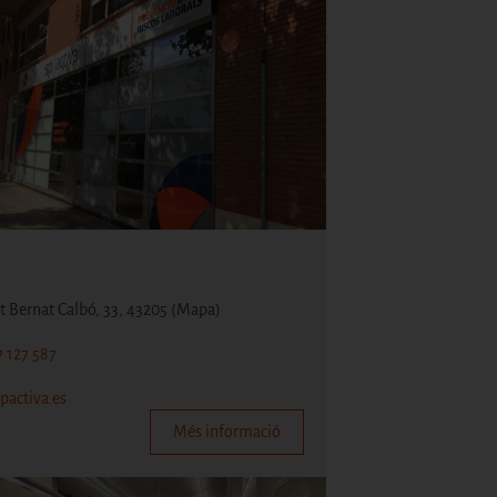
t Bernat Calbó, 33, 43205
(Mapa)
7 127 587
pactiva.es
Més informació