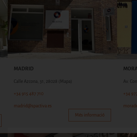
MADRID
MORA
Calle Azcona, 31, 28028
(Mapa)
Av. Co
+34 915 487 710
+34 97
madrid@spactiva.es
morade
Més informació