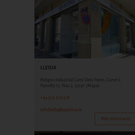
LLEIDA
Polígon Industrial Camí Dels Frares, Carrer I,
Parcel·la 12, Nau 2, 25191
(Mapa)
+34 973 270 518
infolleida@spactiva.es
Més informació