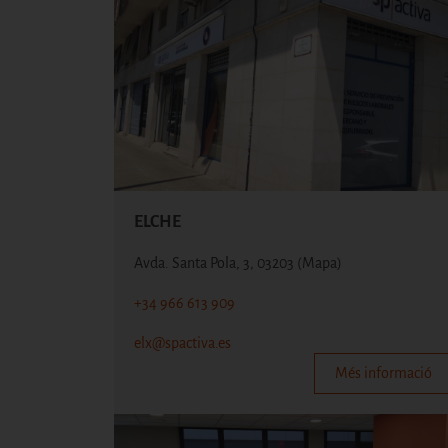
ELCHE
Avda. Santa Pola, 3, 03203
(Mapa)
+34 966 613 909
elx@spactiva.es
Més informació