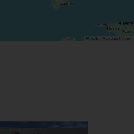
|
Map data ©
Leaflet
Google
d