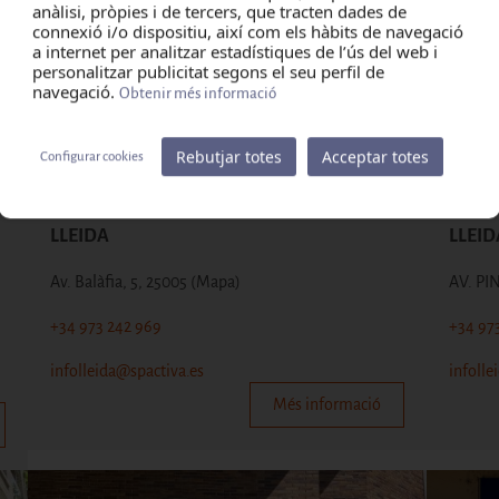
anàlisi, pròpies i de tercers, que tracten dades de
connexió i/o dispositiu, així com els hàbits de navegació
a internet per analitzar estadístiques de l’ús del web i
personalitzar publicitat segons el seu perfil de
navegació.
Obtenir més informació
Rebutjar totes
Acceptar totes
Configurar cookies
LLEIDA
LLEID
Av. Balàfia, 5, 25005
(Mapa)
AV. PI
+34 973 242 969
+34 97
infolleida@spactiva.es
infolle
Més informació