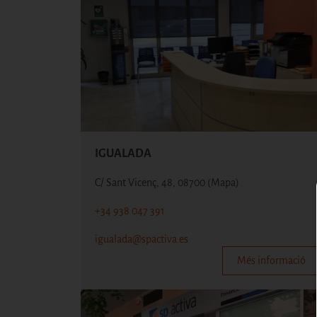
IGUALADA
C/ Sant Vicenç, 48, 08700
(Mapa)
+34 938 047 391
igualada@spactiva.es
Més informació