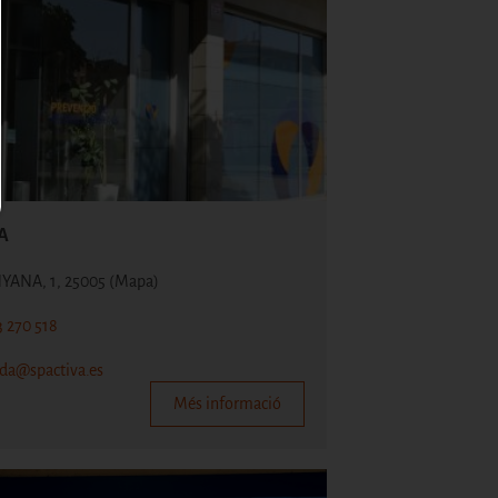
A
NYANA, 1, 25005
(Mapa)
3 270 518
ida@spactiva.es
Més informació