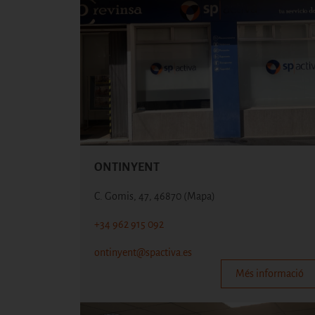
ONTINYENT
C. Gomis, 47, 46870
(Mapa)
+34 962 915 092
ontinyent@spactiva.es
Més informació