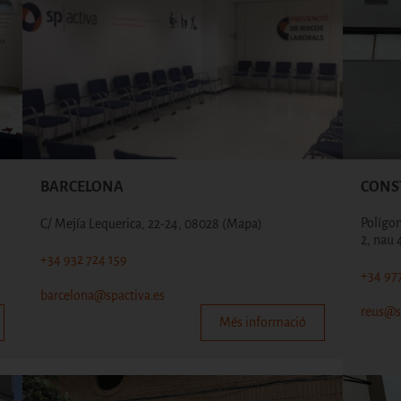
BARCELONA
CONS
Polígon 
C/ Mejía Lequerica, 22-24, 08028
(Mapa)
2, nau 
+34 932 724 159
+34 977
barcelona@spactiva.es
reus@s
Més informació