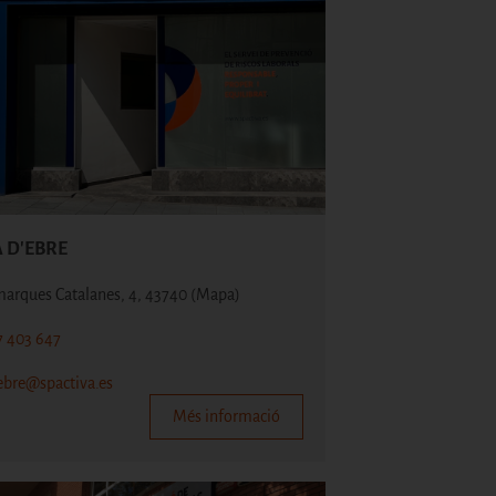
 D'EBRE
marques Catalanes, 4, 43740
(Mapa)
7 403 647
bre@spactiva.es
Més informació