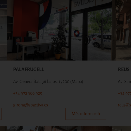
PALAFRUGELL
REUS
Av. Generalitat, 36 bajos, 17200
(Mapa)
Av. San
+34 972 306 925
+34 97
girona@spactiva.es
reus@s
Més informació