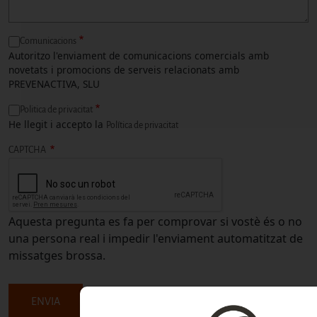
Comunicacions
Autoritzo l'enviament de comunicacions comercials amb
novetats i promocions de serveis relacionats amb
PREVENACTIVA, SLU
Politica de privacitat
He llegit i accepto la
Política de privacitat
CAPTCHA
Aquesta pregunta es fa per comprovar si vostè és o no
una persona real i impedir l'enviament automatitzat de
missatges brossa.