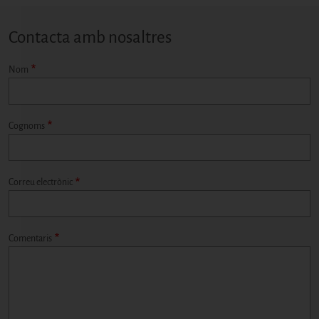
Contacta amb nosaltres
Nom
Cognoms
Contacte
Correu electrònic
Comentaris