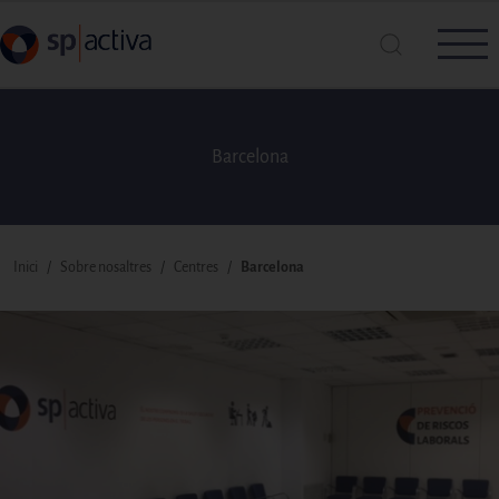
Vés al contingut
Barcelona
Cerca a SP|Activa
Cerca
Fil d'ariadna
Inici
Sobre nosaltres
Centres
Barcelona