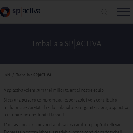
Vés al contingut
Treballa a SP|ACTIVA
Cerca a SP|Activa
Cerca
Fil d'ariadna
Inici
Treballa a SP|ACTIVA
A sp|activa volem sumar el millor talent al nostre equip.
Si ets una persona compromesa, responsable i vols contribuir a
millorar la seguretat i la salut laboral a les organitzacions, a sp|activa
tens una gran oportunitat laboral.
T’uniràs a una organització amb valors i amb un propòsit rellevant.
Trobaràs un entorn laboral agradable, bones condicions de treball,