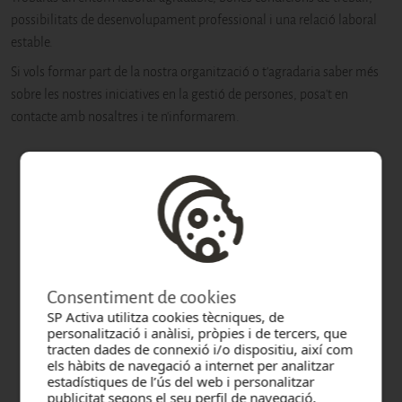
possibilitats de desenvolupament professional i una relació laboral
estable.
Si vols formar part de la nostra organització o t'agradaria saber més
sobre les nostres iniciatives en la gestió de persones, posa't en
contacte amb nosaltres i te n'informarem.
Ofertes de treball
Places disponibles:
1
Busca una oferta
Consentiment de cookies
SP Activa utilitza cookies tècniques, de
personalització i anàlisi, pròpies i de tercers, que
Selecciona un área
tracten dades de connexió i/o dispositiu, així com
els hàbits de navegació a internet per analitzar
estadístiques de l’ús del web i personalitzar
publicitat segons el seu perfil de navegació.
Oferta
Àrea
Centre