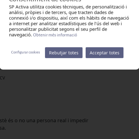
SP Activa utilitza cookies tècniques, de personalització i
anàlisi, pròpies i de tercers, que tracten dades de
connexió i/o dispositiu, així com els hàbits de navegació
a internet per analitzar estadístiques de l’ús del web i
personalitzar publicitat segons el seu perfil de
navegació.
Obtenir més informació
 amb novetats i promocions de serveis relacionats
Rebutjar totes
Acceptar totes
Configurar cookies
 CV
tè és o no una persona real i impedir
sa.