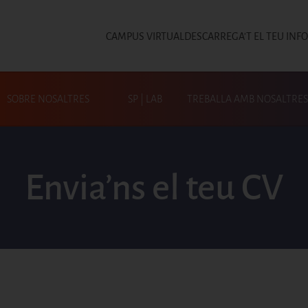
CAMPUS VIRTUAL
DESCARREGA'T EL TEU INF
Top
SOBRE NOSALTRES
SP | LAB
TREBALLA AMB NOSALTRES
Cerca a SP|Activa
Envia’ns el teu CV