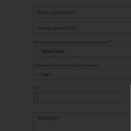
Nom i cognoms
Selecciona la delegación de sp|activa más cercana
Selecciona l’oferta de treball que t’interessa
CV
Missatge