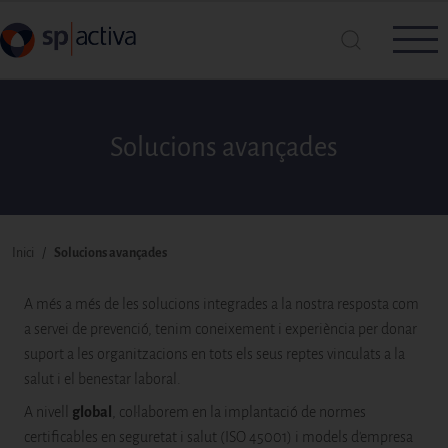
Vés al contingut
Solucions avançades
Cerca a SP|Activa
Cerca
Fil d'ariadna
Inici
Solucions avançades
A més a més de les solucions integrades a la nostra resposta com
a servei de prevenció, tenim coneixement i experiència per donar
suport a les organitzacions en tots els seus reptes vinculats a la
salut i el benestar laboral.
A nivell
global
, col·laborem en la implantació de normes
certificables en seguretat i salut (ISO 45001) i models d'empresa