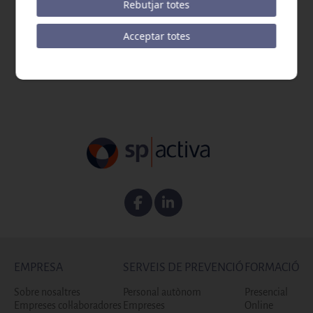
Rebutjar totes
de valor afegit com proves complementàries, gestió avançada de
dades de salut, programes de promoció d’hàbits saludables i la
Acceptar totes
instal·lació d’espais cardioprotegits.
Facebook
Linkedin
EMPRESA
SERVEIS DE PREVENCIÓ
FORMACIÓ
Sobre nosaltres
Personal autònom
Presencial
Empreses col·laboradores
Empreses
Online