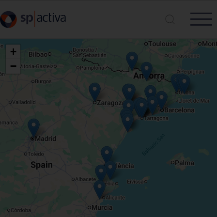
Pasar al contenido principal
+
−
Busca en SP|Activa
Buscar