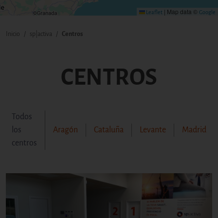
|
Map data ©
Leaflet
Google
Inicio
sp|activa
Centros
RUTA DE NAVEGACI
CENTROS
Todos
los
Aragón
Cataluña
Levante
Madrid
centros