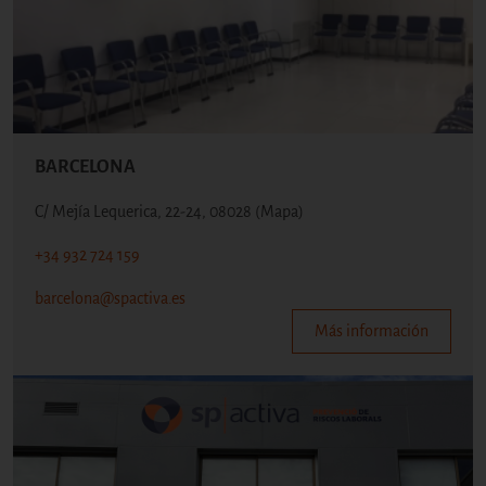
BARCELONA
C/ Mejía Lequerica, 22-24, 08028
(Mapa)
+34 932 724 159
barcelona@spactiva.es
Más información