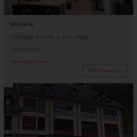
VALENCIA
C/ Rodriguez de Cepeda, 31, 46021
(Mapa)
+34 963 309 014
valencia@spactiva.es
Más información