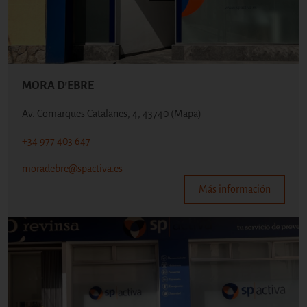
MORA D'EBRE
Av. Comarques Catalanes, 4, 43740
(Mapa)
+34 977 403 647
moradebre@spactiva.es
Más información