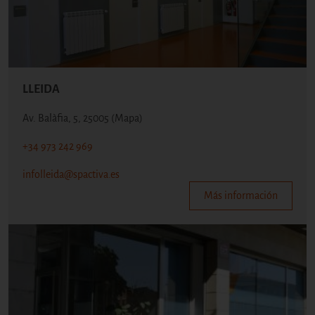
LLEIDA
Av. Balàfia, 5, 25005
(Mapa)
+34 973 242 969
infolleida@spactiva.es
Más información