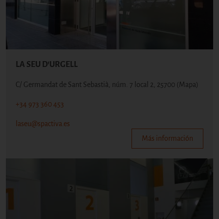
LA SEU D'URGELL
C/ Germandat de Sant Sebastià, núm. 7 local 2, 25700
(Mapa)
+34 973 360 453
laseu@spactiva.es
Más información