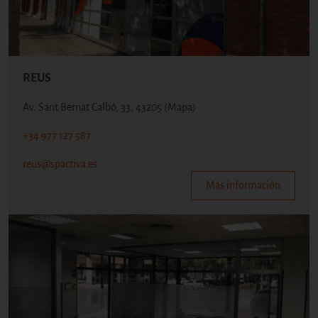
REUS
Av. Sant Bernat Calbó, 33, 43205
(Mapa)
+34 977 127 587
reus@spactiva.es
Más información