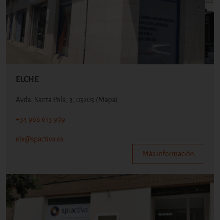
ELCHE
Avda. Santa Pola, 3, 03203
(Mapa)
+34 966 613 909
elx@spactiva.es
Más información