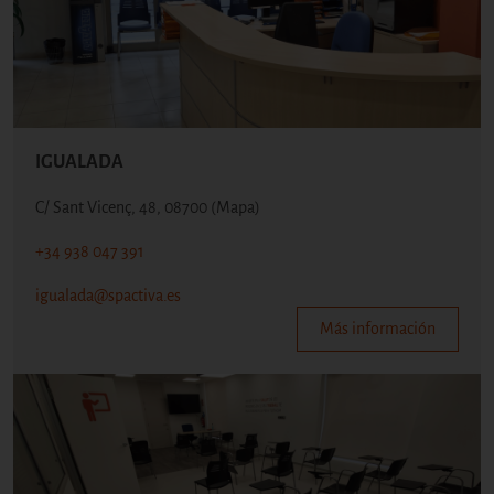
IGUALADA
C/ Sant Vicenç, 48, 08700
(Mapa)
+34 938 047 391
igualada@spactiva.es
Más información