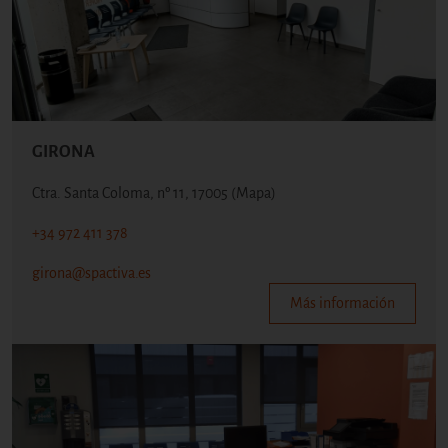
GIRONA
Ctra. Santa Coloma, nº 11, 17005
(Mapa)
+34 972 411 378
girona@spactiva.es
Más información