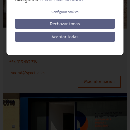
Obtener más información
Configurar cookies
Rechazar todas
Aceptar todas
MADRID
Calle Azcona, 31, 28028
(Mapa)
+34 915 487 710
madrid@spactiva.es
Más información