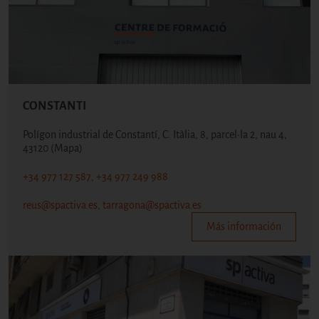
CONSTANTI
Polígon industrial de Constantí, C. Itàlia, 8, parcel·la 2, nau 4,
43120
(Mapa)
+34 977 127 587, +34 977 249 988
reus@spactiva.es, tarragona@spactiva.es
Más información