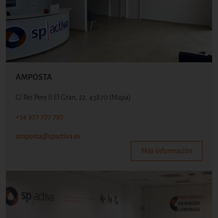
AMPOSTA
C/ Rei Pere II El Gran, 22, 43870
(Mapa)
+34 977 707 730
amposta@spactiva.es
Más información