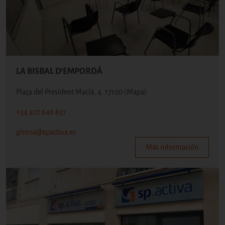
LA BISBAL D'EMPORDÀ
Plaça del President Macià, 4, 17100
(Mapa)
+34 972 646 837
girona@spactiva.es
Más información