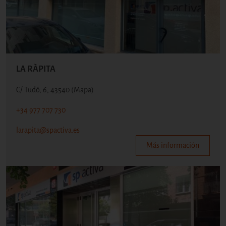
LA RÀPITA
C/ Tudó, 6, 43540
(Mapa)
+34 977 707 730
larapita@spactiva.es
Más información