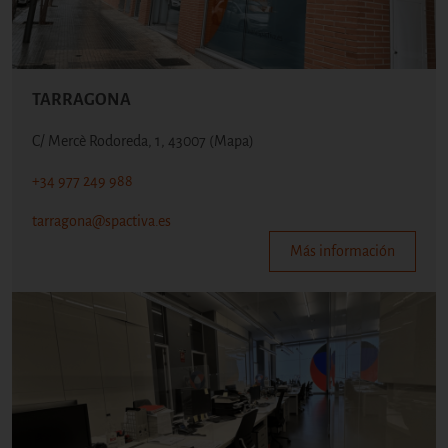
TARRAGONA
C/ Mercè Rodoreda, 1, 43007
(Mapa)
+34 977 249 988
tarragona@spactiva.es
Más información