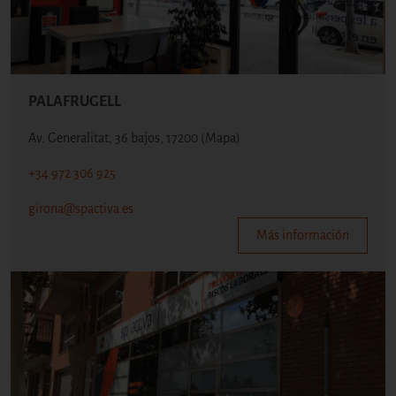
PALAFRUGELL
Av. Generalitat, 36 bajos, 17200
(Mapa)
+34 972 306 925
girona@spactiva.es
Más información