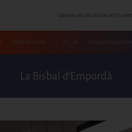
CAMPUS VIRTUAL
DESCÁRGATE TU INF
Top
S
SOBRE NOSOTROS
SP | LAB
TRABAJA CON NOSOTR
Busca en SP|Activa
La Bisbal d'Empordà