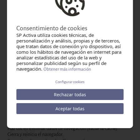
Más información sobre cookies de redes sociales:
https://es-es.facebook.com/about/privacy/cookies
http://www.google.es/intl/es/policies/technologies/cookies/
Consentimiento de cookies
SP Activa utiliza cookies técnicas, de
https://twitter.com/privacy
personalización y análisis, propias y de terceros,
que tratan datos de conexión y/o dispositivo, así
https://www.youtube.com/yt/policyandsafety/es/
como los hábitos de navegación en internet para
Revocación Del Consentimiento Para Instalar Cookies
analizar estadísticas del uso de la web y
-
Cómo
personalizar publicidad según su perfil de
Eliminar Las Cookies Del Navegador
navegación.
Obtener más información
Chrome
Configurar cookies
Selecciona el icono de Herramientas
Haz clic en Configuración.
Rechazar todas
Haz clic en Mostrar Opciones Avanzadas.
En la sección "Privacidad" haz clic en Configuración de contenido.
Eliminar cookies: Haz clic en Todas las cookies y los datos de
Aceptar todas
sitio.
No permitir que se almacenen cookies.
Haz clic en Eliminar datos de navegación (vaciar la Caché).
Cierra y reinicia el navegador.