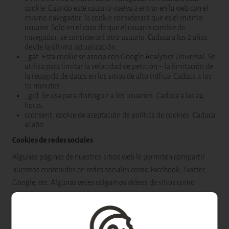
cookie. Cuando este usuario vuelva a entrar en la web con el
mismo navegador, la cookie considerará que es el mismo
usuario. Solo en el caso de que el usuario cambie de
navegador, se considerará otro usuario. Caduca a los 2 años
desde la última actualización.
_gat: Esta cookie se asocia con Google Analytics Universal. Se
utiliza para limitar la velocidad de petición – la limitación de
la recogida de datos en los sitios de alto tráfico. Caduca a los
10 minutos.
_gid: Se usa para distinguir a los usuarios. Caduca a las 24
horas.
cconsent: cookie de aceptación de política de cookies. Caduca
al año
Cookies de redes sociales
Algunas páginas de nuestros sitios web le permiten compartir
nuestros contenidos en redes sociales como Facebook, Twitter,
Google, etc. Algunas veces colgamos vídeos de sitios como
YouTube. Estos sitios web depositan sus propias cookies, que
nosotros no controlamos. Quizás quiera comprobar sus sitios
web para saber más acerca de su política de cookies.