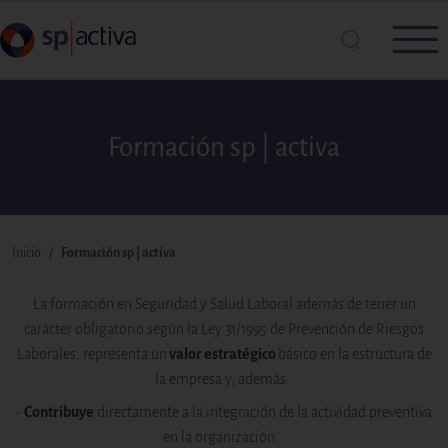
Pasar al contenido principal
Formación sp | activa
Busca en SP|Activa
Buscar
Inicio
Formación sp | activa
Ruta de navegación
La formación en Seguridad y Salud Laboral además de tener un
carácter obligatorio según la Ley 31/1995 de Prevención de Riesgos
Laborales, representa un
valor estratégico
básico en la estructura de
la empresa y, además:
-
Contribuye
directamente a la integración de la actividad preventiva
en la organización,