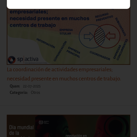
La coordinación de actividades empresariales;
necesidad presente en muchos centros de trabajo.
Quan:
22-07-2025
Categoria:
Otros