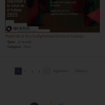
Papel de la IA y la digitalización en el trabajo
Quan:
25-04-2025
Categoria:
Otros
Paginación
Pàgina
Pàgina
Pàgina
Pàgina
Siguiente página
Última página
1
2
3
4
…
Siguiente >
Último »