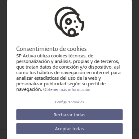
Quan:
15-09-2025
Categoria:
Otros
Consentimiento de cookies
SP Activa utiliza cookies técnicas, de
personalización y análisis, propias y de terceros,
que tratan datos de conexión y/o dispositivo, así
como los hábitos de navegación en internet para
analizar estadísticas del uso de la web y
personalizar publicidad según su perfil de
navegación.
Obtener más información
Seguridad industrial en instalación y mantenimiento
Configurar cookies
Quan:
03-09-2025
Rechazar todas
Categoria:
Otros
Aceptar todas