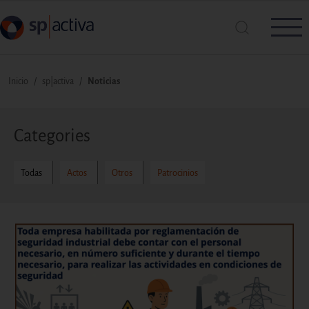
Pasar al contenido principal
Ruta de navegación
Inicio
sp|activa
Noticias
Busca en SP|Activa
Categories
Buscar
Todas
Actos
Otros
Patrocinios