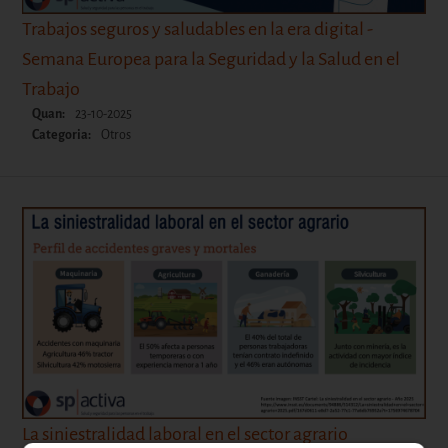
Trabajos seguros y saludables en la era digital -
Semana Europea para la Seguridad y la Salud en el
Trabajo
Quan:
23-10-2025
Categoria:
Otros
La siniestralidad laboral en el sector agrario