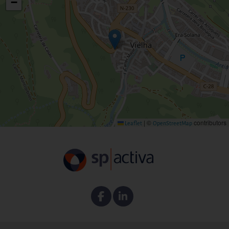
−
|
©
contributors
Leaflet
OpenStreetMap
Facebook
Linkedin