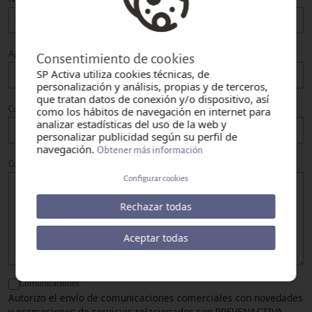
Apellidos
Consentimiento de cookies
SP Activa utiliza cookies técnicas, de
personalización y análisis, propias y de terceros,
que tratan datos de conexión y/o dispositivo, así
Contacto
como los hábitos de navegación en internet para
Correo electrònico
analizar estadísticas del uso de la web y
personalizar publicidad según su perfil de
navegación.
Obtener más información
Comentarios
Configurar cookies
Rechazar todas
Aceptar todas
Comunicaciones
Autorizo el envío de comunicaciones comerciales con novedades
y promociones de servicios relacionados con PREVENACTIVA,