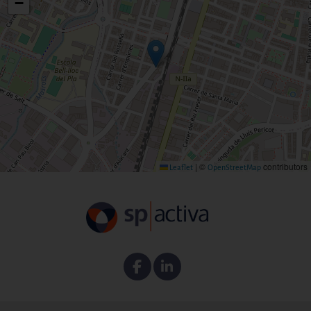
−
|
©
contributors
Leaflet
OpenStreetMap
Facebook
Linkedin