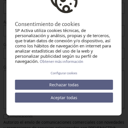
Apellidos
Consentimiento de cookies
SP Activa utiliza cookies técnicas, de
personalización y análisis, propias y de terceros,
que tratan datos de conexión y/o dispositivo, así
Contacto
como los hábitos de navegación en internet para
Correo electrònico
analizar estadísticas del uso de la web y
personalizar publicidad según su perfil de
navegación.
Obtener más información
Comentarios
Configurar cookies
Rechazar todas
Aceptar todas
Comunicaciones
Autorizo el envío de comunicaciones comerciales con novedades
y promociones de servicios relacionados con PREVENACTIVA,