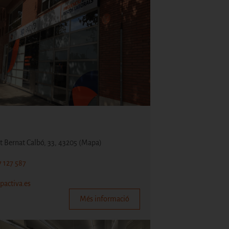
t Bernat Calbó, 33, 43205
(Mapa)
7 127 587
pactiva.es
Més informació