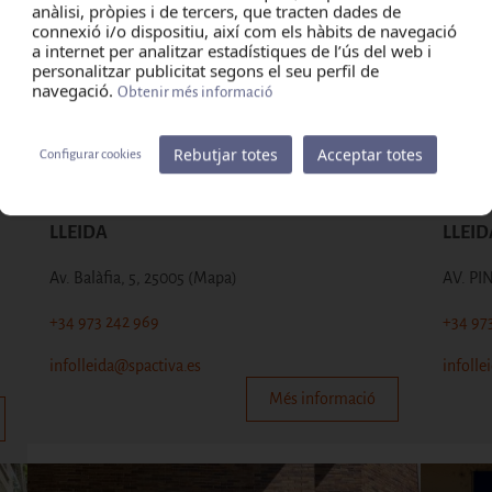
anàlisi, pròpies i de tercers, que tracten dades de
connexió i/o dispositiu, així com els hàbits de navegació
a internet per analitzar estadístiques de l’ús del web i
personalitzar publicitat segons el seu perfil de
navegació.
Obtenir més informació
Rebutjar totes
Acceptar totes
Configurar cookies
LLEIDA
LLEID
Av. Balàfia, 5, 25005
(Mapa)
AV. PI
+34 973 242 969
+34 97
infolleida@spactiva.es
infolle
Més informació