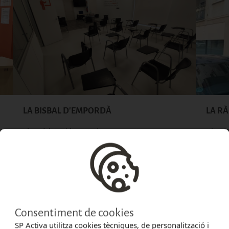
LA BISBAL D'EMPORDÀ
LA RÀ
Plaça del President Macià, 4, 17100
(Mapa)
C/ Tud
+34 972 646 837
+34 97
girona@spactiva.es
larapit
Més informació
Consentiment de cookies
SP Activa utilitza cookies tècniques, de personalització i