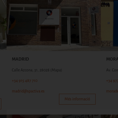
MADRID
MORA
Calle Azcona, 31, 28028
(Mapa)
Av. Co
+34 915 487 710
+34 97
madrid@spactiva.es
morade
Més informació