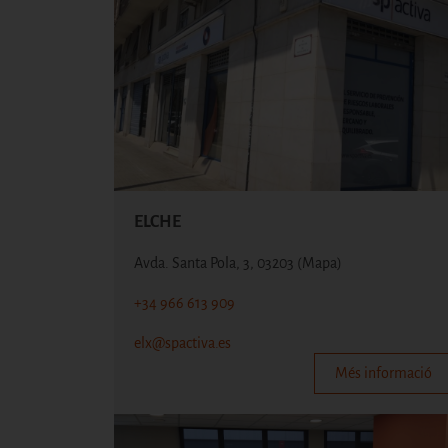
ELCHE
Avda. Santa Pola, 3, 03203
(Mapa)
+34 966 613 909
elx@spactiva.es
Més informació