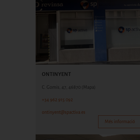
ONTINYENT
C. Gomis, 47, 46870
(Mapa)
+34 962 915 092
ontinyent@spactiva.es
Més informació