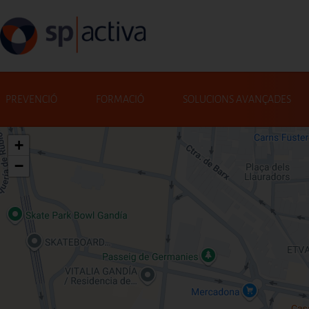
Vés al contingut
Navegació principal
PREVENCIÓ
FORMACIÓ
SOLUCIONS AVANÇADES
+
−
Cerca