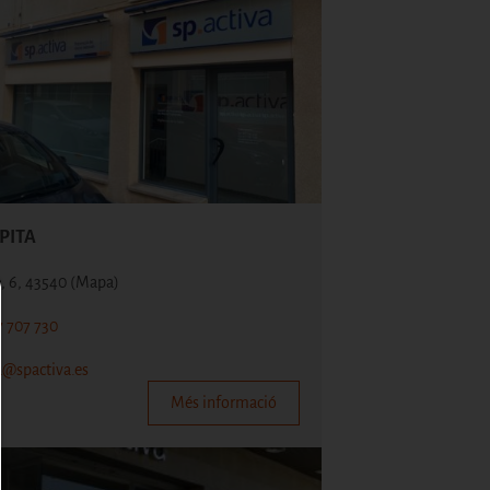
PITA
ó, 6, 43540
(Mapa)
7 707 730
a@spactiva.es
Més informació