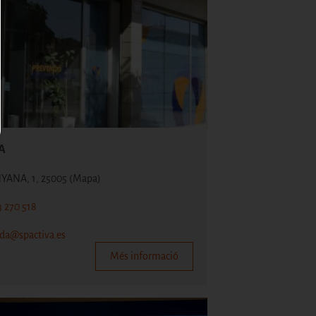
A
NYANA, 1, 25005
(Mapa)
3 270 518
ida@spactiva.es
Més informació