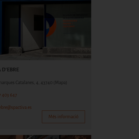
 D'EBRE
marques Catalanes, 4, 43740
(Mapa)
7 403 647
bre@spactiva.es
Més informació