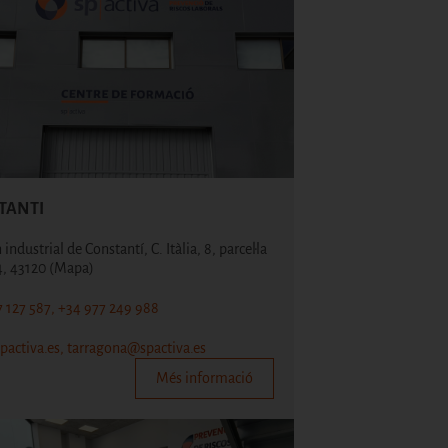
TANTI
industrial de Constantí, C. Itàlia, 8, parcel·la
4, 43120
(Mapa)
 127 587, +34 977 249 988
pactiva.es, tarragona@spactiva.es
Més informació