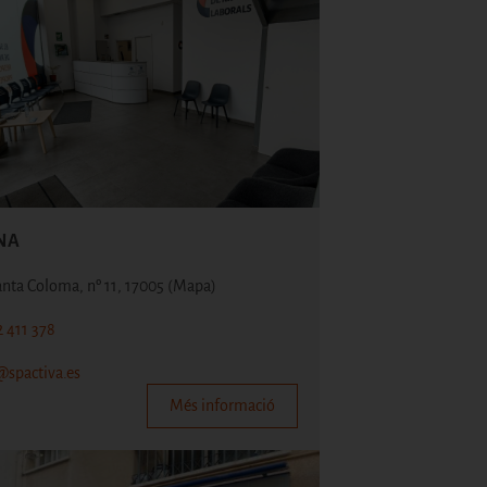
NA
anta Coloma, nº 11, 17005
(Mapa)
2 411 378
@spactiva.es
Més informació