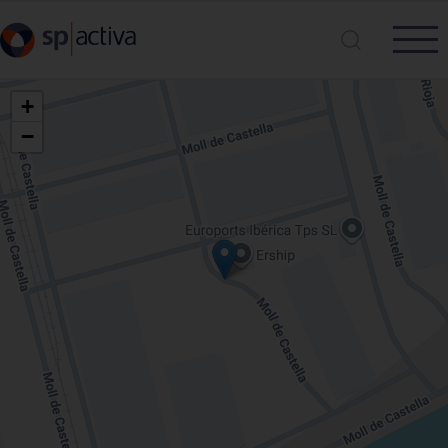
Vés al contingut
+
−
Cerca a SP|Activa
Cerca