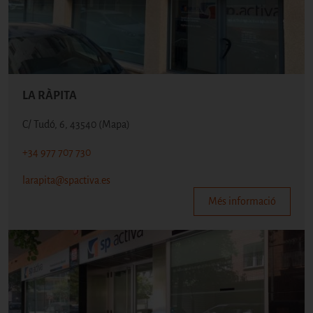
LA RÀPITA
C/ Tudó, 6, 43540
(Mapa)
+34 977 707 730
larapita@spactiva.es
Més informació