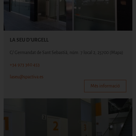
LA SEU D'URGELL
C/ Germandat de Sant Sebastià, núm. 7 local 2, 25700
(Mapa)
+34 973 360 453
laseu@spactiva.es
Més informació