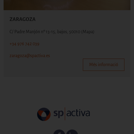
ZARAGOZA
C/ Padre Manjón nº 13-15, bajos, 50010
(Mapa)
+34 976 742 039
zaragoza@spactiva.es
Més informació