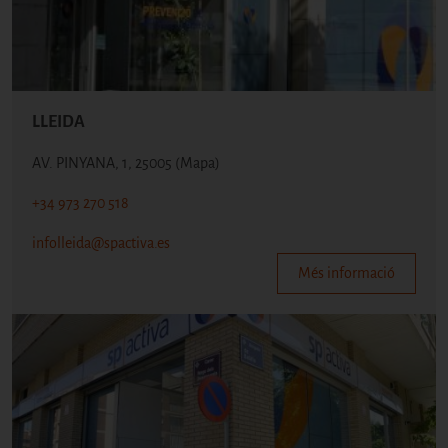
LLEIDA
AV. PINYANA, 1, 25005
(Mapa)
+34 973 270 518
infolleida@spactiva.es
Més informació