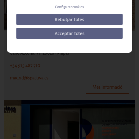
Configurar cookies
Rebutjar totes
Acceptar totes
MADRID
Calle Azcona, 31, 28028
(Mapa)
+34 915 487 710
madrid@spactiva.es
Més informació