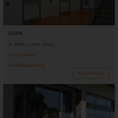
LLEIDA
Av. Balàfia, 5, 25005
(Mapa)
+34 973 242 969
infolleida@spactiva.es
Més informació