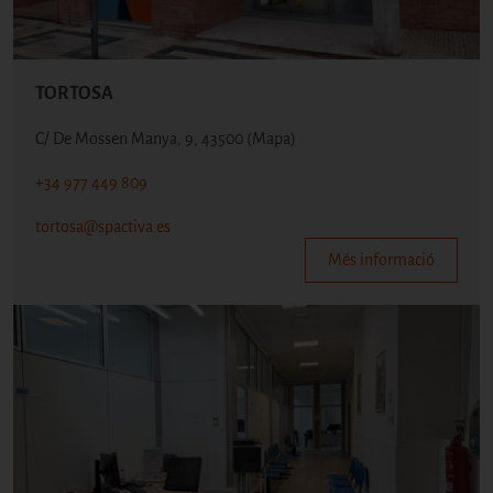
TORTOSA
C/ De Mossen Manya, 9, 43500
(Mapa)
+34 977 449 809
tortosa@spactiva.es
Més informació