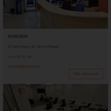
IGUALADA
C/ Sant Vicenç, 48, 08700
(Mapa)
+34 938 047 391
igualada@spactiva.es
Més informació