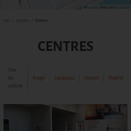
|
Map data ©
Leaflet
Google
Inici
sp|activa
Centres
FIL D'ARIADNA
CENTRES
Tots
els
Aragó
Catalunya
Llevant
Madrid
centres