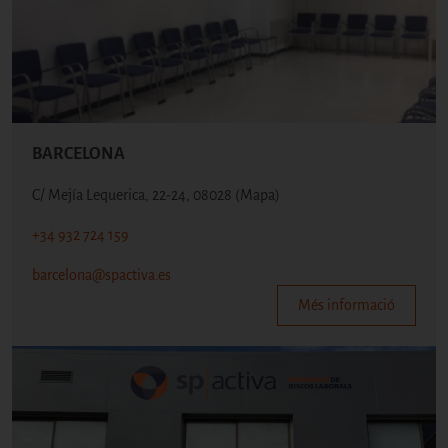
BARCELONA
C/ Mejía Lequerica, 22-24, 08028
(Mapa)
+34 932 724 159
barcelona@spactiva.es
Més informació