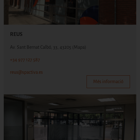
REUS
Av. Sant Bernat Calbó, 33, 43205
(Mapa)
+34 977 127 587
reus@spactiva.es
Més informació