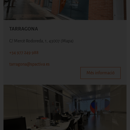
TARRAGONA
C/ Mercè Rodoreda, 1, 43007
(Mapa)
+34 977 249 988
tarragona@spactiva.es
Més informació