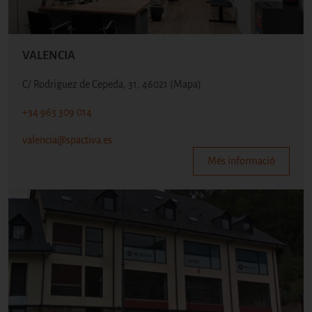
VALENCIA
C/ Rodriguez de Cepeda, 31, 46021
(Mapa)
+34 963 309 014
valencia@spactiva.es
Més informació