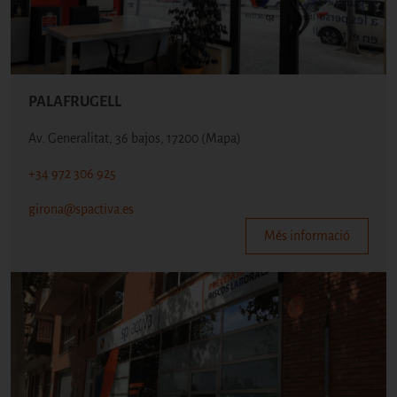
PALAFRUGELL
Av. Generalitat, 36 bajos, 17200
(Mapa)
+34 972 306 925
girona@spactiva.es
Més informació