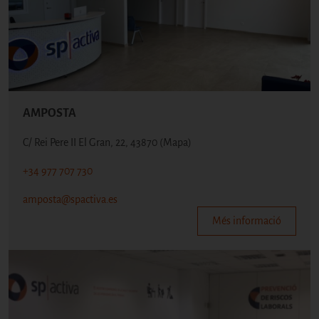
AMPOSTA
C/ Rei Pere II El Gran, 22, 43870
(Mapa)
+34 977 707 730
amposta@spactiva.es
Més informació