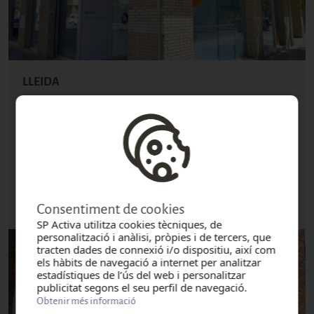
LLEIDA
Polígon Industrial Camí Dels Frares, Carrer I, Parcel·la 12, Nau 2,
25191
(Mapa)
+34 973 270 518
infolleida@spactiva.es
Més informació
Consentiment de cookies
SP Activa utilitza cookies tècniques, de
personalització i anàlisi, pròpies i de tercers, que
tracten dades de connexió i/o dispositiu, així com
els hàbits de navegació a internet per analitzar
estadístiques de l’ús del web i personalitzar
publicitat segons el seu perfil de navegació.
Obtenir més informació