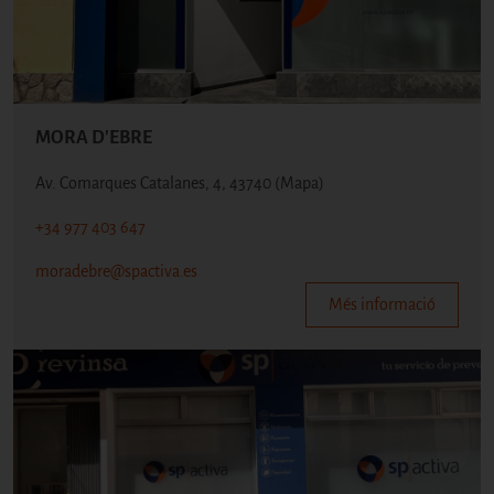
MORA D'EBRE
Av. Comarques Catalanes, 4, 43740
(Mapa)
+34 977 403 647
moradebre@spactiva.es
Més informació