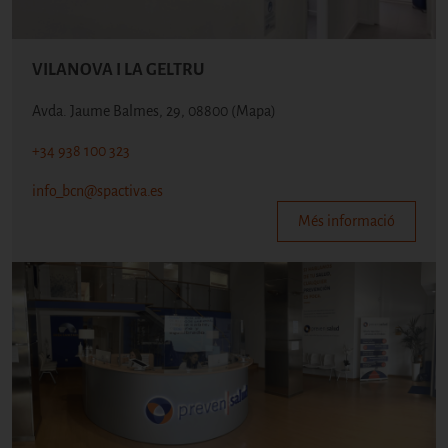
VILANOVA I LA GELTRU
Avda. Jaume Balmes, 29, 08800
(Mapa)
+34 938 100 323
info_bcn@spactiva.es
Més informació