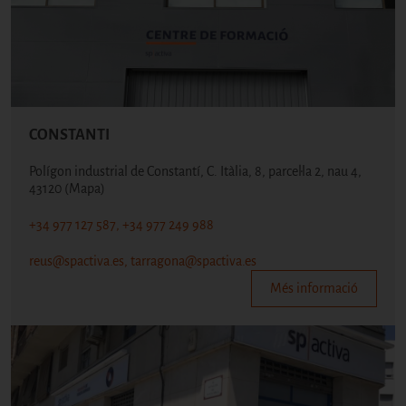
CONSTANTI
Polígon industrial de Constantí, C. Itàlia, 8, parcel·la 2, nau 4,
43120
(Mapa)
+34 977 127 587, +34 977 249 988
reus@spactiva.es, tarragona@spactiva.es
Més informació