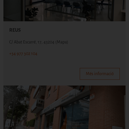
REUS
C/ Abat Escarré, 17, 43204
(Mapa)
+34 977 302 104
Més informació