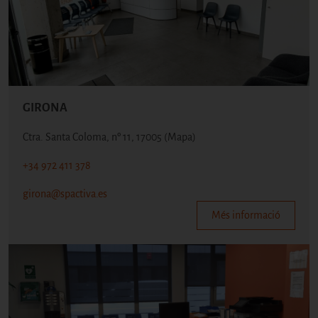
GIRONA
Ctra. Santa Coloma, nº 11, 17005
(Mapa)
+34 972 411 378
girona@spactiva.es
Més informació