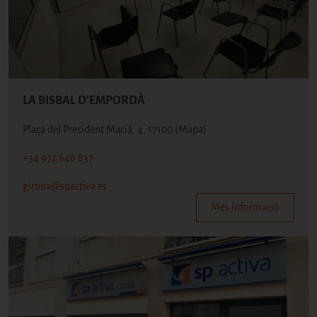
LA BISBAL D'EMPORDÀ
Plaça del President Macià, 4, 17100
(Mapa)
+34 972 646 837
girona@spactiva.es
Més informació