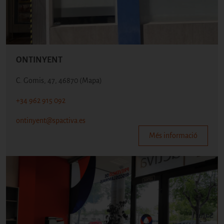
ONTINYENT
C. Gomis, 47, 46870
(Mapa)
+34 962 915 092
ontinyent@spactiva.es
Més informació