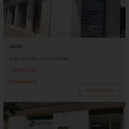
ELCHE
Avda. Santa Pola, 3, 03203
(Mapa)
+34 966 613 909
elx@spactiva.es
Més informació