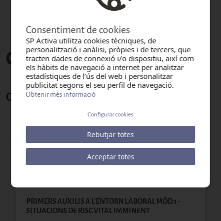
Consentiment de cookies
SP Activa utilitza cookies tècniques, de
personalització i anàlisi, pròpies i de tercers, que
Cursos del programa
tracten dades de connexió i/o dispositiu, així com
els hàbits de navegació a internet per analitzar
estadístiques de l’ús del web i personalitzar
publicitat segons el seu perfil de navegació.
Obtenir més informació
CURSOS ALTRES SECTORS
Configurar cookies
PRIMERS AUXILIS A L'ENTORN LABORAL MÒDUL 2 -
Rebutjar totes
SITUACIONS MÉS FREQÜENTS EN PPAA
Acceptar totes
Contingut del curs
PRIMERS AUXILIS A L'ENTORN LABORAL MÒD.1 -
SITUACIONS DE RISC VITAL IMMINENT