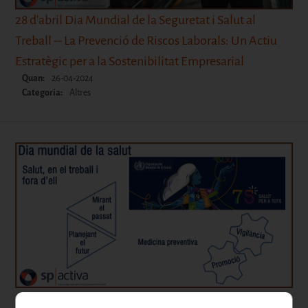
28 d'abril Dia Mundial de la Seguretat i Salut al
Treball -- La Prevenció de Riscos Laborals: Un Actiu
Estratègic per a la Sostenibilitat Empresarial
Quan:
26-04-2024
Categoria:
Altres
Dia Mundial de la Salut