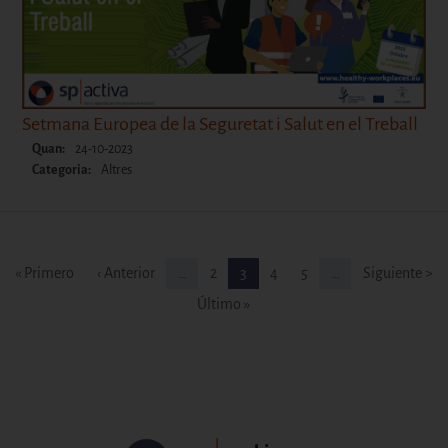
Setmana Europea de la Seguretat i Salut en el Treball
Quan:
24-10-2023
Categoria:
Altres
Paginació
Primera pàgina
Pàgina anterior
Pàgina
Pàgina
Pàgina
Pàgina
Pàgina següe
« Primero
‹ Anterior
…
2
3
4
5
…
Siguiente >
Última pàgina
Último »