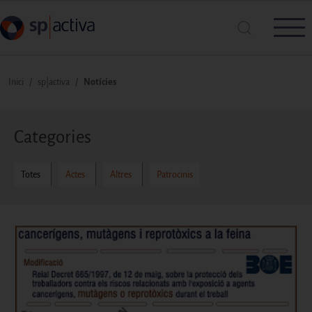
Vés al contingut
Fil d'ariadna
Inici
sp|activa
Notícies
Cerca a SP|Activa
Categories
Cerca
Totes
Actes
Altres
Patrocinis