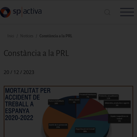
Vés al contingut
Fil d'ariadna
Inici
Notícies
Constància a la PRL
Cerca a SP|Activa
Constància a la PRL
20 / 12 / 2023
Cerca