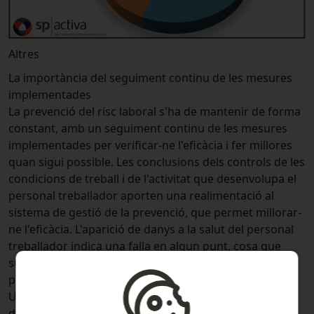
Altres
La importància del seguiment continu de les mesures
implementades
La prevenció del risc laboral s'ha de mantenir de forma
constant, amb un seguiment continu de les mesures
implementades per verificar-ne l'eficàcia i fer millores
quan sigui possible. Les conclusions dels controls de les
condicions de treball i de l'activitat que desenvolupa el
personal treballador aporten una realimentació al
sistema de gestió de la prevenció, que permet millorar-
ne l'eficàcia. L'aparició de danys a la salut del personal
treballador indica una falla en algun punt, cosa que
subratlla la importància de revisar les mesures
preventives per corregir-les.
Una anàlisi detallada de les causes predominants
d'accidents mortals, recollida a l'Anàlisi de mortalitat