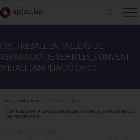
Vés al contingut
C13) TREBALL EN TALLERS DE
Cerca a SP|Activa
REPARACIÓ DE VEHICLES_CONVENI
METALL (AMPLIACIÓ OFICI)
Cerca
Fil d'ariadna
Inici
Catàleg de cursos
Convenis sectorials
C13) TREBALL EN TALLERS DE REPARACIÓ DE VEHICLES_CONVENI METALL
(AMPLIACIÓ OFICI)
1.- DEFINICIÓ DELS TREBALLS