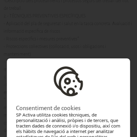
-Descripció dels procediments i processos segurs del treball del lloc
de treball.
2.- TÈCNIQUES PREVENTIVES ESPECÍFIQUES
- Aplicació del pla de seguretat i salut en la tasca concreta. Avaluació i
informació específica de riscos.
- Riscos específics i mesures preventives*
- Proteccions col·lectives (col·locació, usos i obligacions i
manteniment)
- Proteccions individuals (col·locació, usos i obligacions i
manteniment)
3.- MITJANS AUXILIARS, EQUIPS I EINES
- Riscos derivats de l'ús dels mitjans auxiliars, equips i eines emprats
en l'activitat de l'ofici.
* Riscos i mesures preventives: Caigudes a diferent nivell. Caigudes al
Consentiment de cookies
mateix nivell. Trepitjades sobre objectes. Caigudes d'objectes en
SP Activa utilitza cookies tècniques, de
manipulació Risc de corts en la manipulació de peces. Riscos de cops
personalització i anàlisi, pròpies i de tercers, que
contra objectes. Atrapament per peces. Caigudes d'objectes
tracten dades de connexió i/o dispositiu, així com
despresos. Riscos derivats de la manipulació manual de càrregues.
els hàbits de navegació a internet per analitzar
estadístiques de l’ús del web i personalitzar