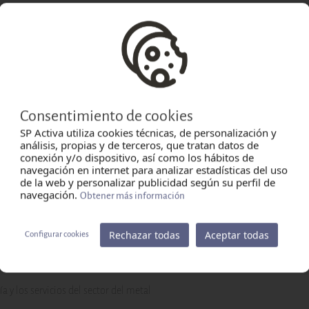
del trabajo del puesto de trabajo.
oncreta. Evaluación e información específica de riesgos.
ones y mantenimiento)
Consentimiento de cookies
ciones y mantenimiento)
SP Activa utiliza cookies técnicas, de personalización y
análisis, propias y de terceros, que tratan datos de
quipos y herramientas empleados en la actividad del oficio.
conexión y/o dispositivo, así como los hábitos de
navegación en internet para analizar estadísticas del uso
el. Caídas al mismo nivel. Pisadas sobre objetos. Caídas de objetos en man
de la web y personalizar publicidad según su perfil de
o por piezas. Caídas de objetos desprendidos. Riesgos derivados de la ma
navegación.
Obtener más información
culas. Riesgos derivados del uso de maquinaria, herramientas y útiles. Con
estión de sustancias nocivas. Riesgos derivados del uso de aparatos de a
Rechazar todas
Aceptar todas
Configurar cookies
ivados de la soldadura. Riesgo de contactos eléctricos y de incendio. Quema
xplosivas. Riesgos derivados de la manipulación de vehículos GNC, GLP, híbr
ía y los servicios del sector del metal