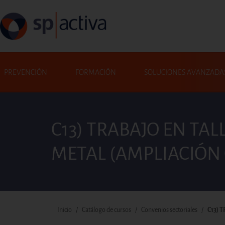
Pasar al contenido principal
Navegació principal
PREVENCIÓN
FORMACIÓN
SOLUCIONES AVANZADA
C13) TRABAJO EN TA
Buscar
METAL (AMPLIACIÓN 
Ruta de navegación
Inicio
Catálogo de cursos
Convenios sectoriales
C13) 