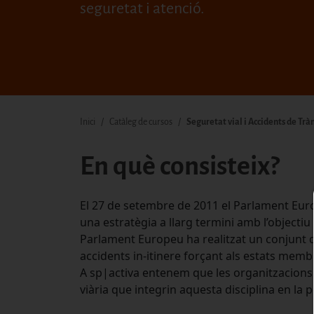
seguretat i atenció.
Fil d'ariadna
Inici
Catàleg de cursos
Seguretat vial i Accidents de Tràn
En què consisteix?
El 27 de setembre de 2011 el Parlament Euro
una estratègia a llarg termini amb l’objectiu 
Parlament Europeu ha realitzat un conjunt d
accidents in-itinere forçant als estats membr
A sp|activa entenem que les organitzacions
viària que integrin aquesta disciplina en la 