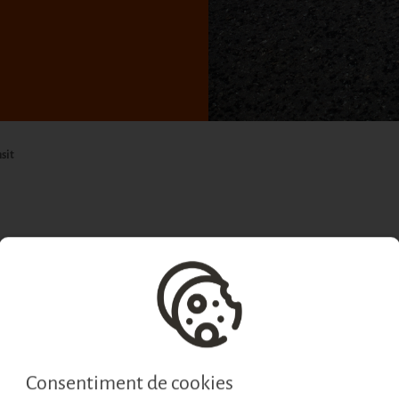
sit
peu va dictar una resolució sobre seguretat viària europea 
d’evitar totes les víctimes mortals per accident de trànsit (v
e suggeriments i recomanacions entre les quals es troba l'e
es a que fomentin i incentivin l'elaboració de plans de segu
 han d'adquirir un compromís ferm en aquest sentit i dur 
política de prevenció de riscos de l'empresa.
Consentiment de cookies