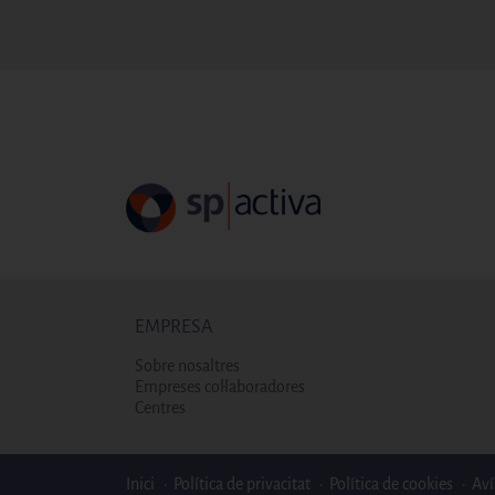
EMPRESA
Sobre nosaltres
Empreses col·laboradores
Centres
Enlaces bottom footer
Inici
Política de privacitat
Política de cookies
Aví