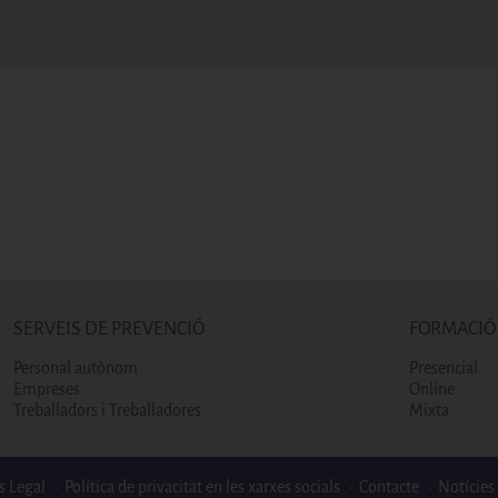
SERVEIS DE PREVENCIÓ
FORMACIÓ
Personal autònom
Presencial
Empreses
Online
Treballadors i Treballadores
Mixta
s Legal
Política de privacitat en les xarxes socials
Contacte
Notícies