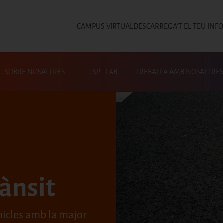
CAMPUS VIRTUAL
DESCARREGA'T EL TEU INF
Top
SOBRE NOSALTRES
SP | LAB
TREBALLA AMB NOSALTRES
Cerca a SP|Activa
ànsit
ehicles amb la major