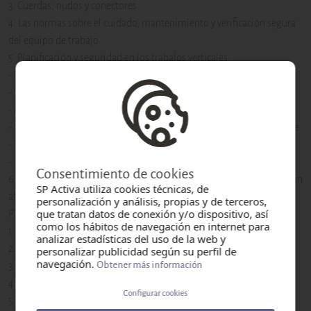
3. Cuerdas, nudos y conectores
4. Las normas sobre el cuidado, mantenimiento y verificación segura
del equipo de trabajo
5. Planificación y seguridad en los trabajos verticales:
- Riesgos y factores de riesgo
- Sistemas de trabajos en las TTVs
- Maniobras básicas del ascenso y descenso por línea de suspensión
- Sistema de suspensión con elevador-descendente automaniobrable
- Técnicas de trabajos verticales
- Técnicas de evacuación y rescate
Consentimiento de cookies
6.- Sistemas de seguridad en condiciones meteorológicas que puedan
SP Activa utiliza cookies técnicas, de
afectar a la seguridad de los trabajadores.
personalización y análisis, propias y de terceros,
que tratan datos de conexión y/o dispositivo, así
PRÁCTICA
como los hábitos de navegación en internet para
1.- Inspección inicial de los epis y utilización segura
analizar estadísticas del uso de la web y
2.- Revisión del plan de trabajo
personalizar publicidad según su perfil de
navegación.
Obtener más información
3.- Accesos mediante sistemas de seguridad
4.- Simulación de situaciones de riesgo
Configurar cookies
5.- Puntos de anclaje