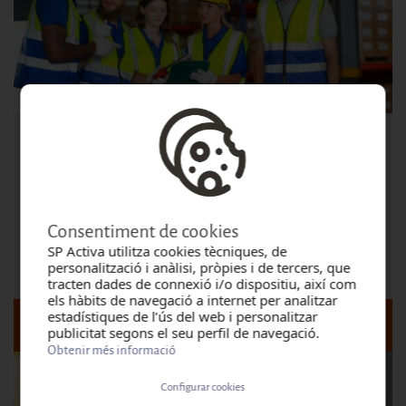
PREVENCIÓ DE RISCOS LABORALS DEL LLOC DE
TREBALL
Modalitat: Presencial
Consentiment de cookies
Lloc: VALENCIA
SP Activa utilitza cookies tècniques, de
Inici:
dilluns, agost 10, 2026 - 09:00
personalització i anàlisi, pròpies i de tercers, que
tracten dades de connexió i/o dispositiu, així com
els hàbits de navegació a internet per analitzar
estadístiques de l’ús del web i personalitzar
DETALL I DATES DEL CURS
publicitat segons el seu perfil de navegació.
Obtenir més informació
Configurar cookies