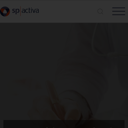
Vés al contingut
Cerca a SP|Activa
Cerca