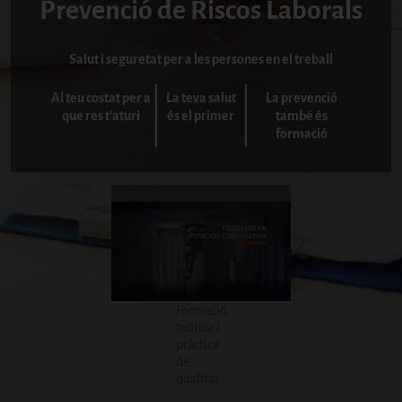
Prevenció de Riscos Laborals
Salut i seguretat per a les persones en el treball
Al teu costat per a
La teva salut
La prevenció
que res t'aturi
és el primer
també és
formació
Formació
teòrica i
pràctica
de
qualitat