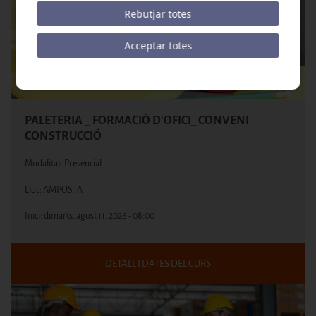
Rebutjar totes
Acceptar totes
PALETERIA _ FORMACIÓ D'OFICI_ CONVENI
CONSTRUCCIÓ
Modalitat: Presencial
Lloc: AMPOSTA
Inici:
dimarts, agost 11, 2026 - 08:00
DETALL I DATES DEL CURS