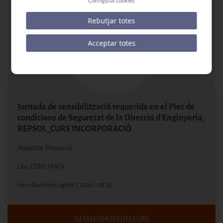
Configurar cookies
Rebutjar totes
Acceptar totes
Jornada de sensibilització requerida en el Plec de
condicions de Seguretat de la Direcció d'Enginyeria,
REPSOL_CURS INCORPORACIÓ
Modalitat: Presencial
Lloc: CONSTANTI
Inici:
divendres, agost 7, 2026 - 08:00
DETALL I DATES DEL CURS