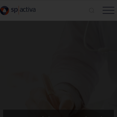
Vés al contingut
Cerca a SP|Activa
Cerca