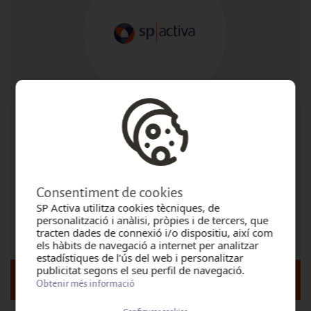
Jornada de sensibilització requerida en el Plec de
condicions de Seguretat de la Direcció d'Enginyeria,
REPSOL_CURS PER A COMANDAMENTS
Modalitat: Presencial
Consentiment de cookies
SP Activa utilitza cookies tècniques, de
Lloc: CONSTANTI
personalització i anàlisi, pròpies i de tercers, que
tracten dades de connexió i/o dispositiu, així com
Inici:
dijous, agost 6, 2026 - 08:00
els hàbits de navegació a internet per analitzar
estadístiques de l’ús del web i personalitzar
publicitat segons el seu perfil de navegació.
DETALL I DATES DEL CURS
Obtenir més informació