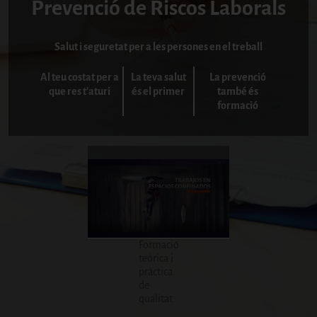
Prevenció de Riscos Laborals
Salut i seguretat per a les persones en el treball
Al teu costat per a
La teva salut
La prevenció
que res t'aturi
és el primer
també és
formació
Formació
teòrica i
pràctica
de
qualitat