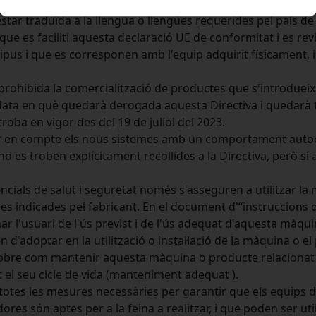
òpia durant deu anys a partir de la data d'introducció del 
tar traduïda a la llengua o llengües requerides pel país de
que es faciliti aquesta declaració UE de conformitat i es re
 tipus i que es corresponen amb l'equip adquirit físicament, 
à prohibida la comercialització de productes que s'introduei
data en què quedarà derogada aquesta Directiva i quedarà 
roba en vigor des del 19 de juliol del 2023.
nir en compte els nous sistemes amb un comportament autoe
o es troben explícitament recollides a la Directiva, però sí 
ncials de salut i seguretat només s'asseguren a utilitzar la
les indicades pel fabricant. En el document d'“instruccions d
ar l'usuari de l'ús previst i de l'ús adequat d'aquesta màqu
d'adoptar en la utilització o instal·lació de la màquina o e
i sobre com mantenir aquesta màquina o producte relacionat
ot el seu cicle de vida (manteniment adequat ).
totes les mesures necessàries per garantir que els equips d
ores són aptes per a la feina a realitzar, i que poden ser u