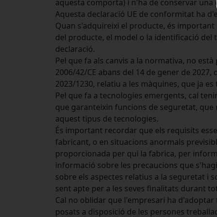
aquesta comporta) i n'ha de conservar una c
Aquesta declaració UE de conformitat ha d'es
Quan s'adquireixi el producte, és important 
del producte, el model o la identificació del
declaració.
Pel que fa als canvis a la normativa, no est
2006/42/CE abans del 14 de gener de 2027, 
2023/1230, relatiu a les màquines, que ja es t
Pel que fa a tecnologies emergents, cal te
que garanteixin funcions de seguretat, que n
aquest tipus de tecnologies.
És important recordar que els requisits esse
fabricant, o en situacions anormals previsib
proporcionada per qui la fabrica, per inform
informació sobre les precaucions que s'hagin 
sobre els aspectes relatius a la seguretat 
sent apte per a les seves finalitats durant t
Cal no oblidar que l'empresari ha d'adoptar 
posats a disposició de les persones treballad