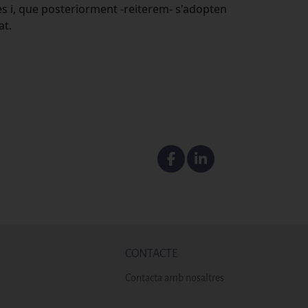
ores i, que posteriorment -reiterem- s'adopten
at.
Facebook
Linkedin
CONTACTE
Contacta amb nosaltres