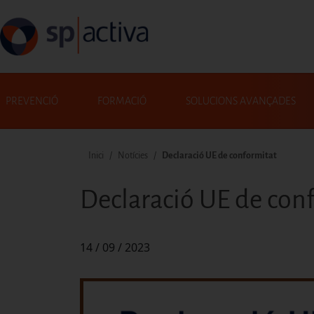
Vés al contingut
Navegació principal
PREVENCIÓ
FORMACIÓ
SOLUCIONS AVANÇADES
Fil d'ariadna
Inici
Notícies
Declaració UE de conformitat
Cerca
Declaració UE de con
14 / 09 / 2023