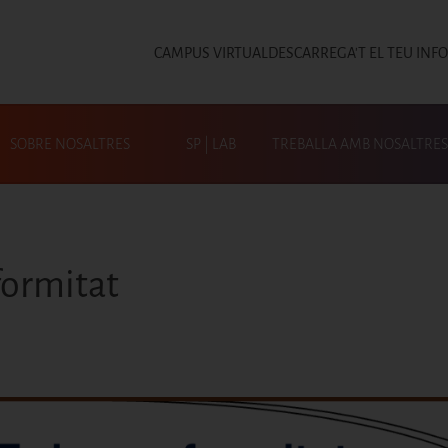
CAMPUS VIRTUAL
DESCARREGA'T EL TEU INF
Top
SOBRE NOSALTRES
SP | LAB
TREBALLA AMB NOSALTRES
Cerca a SP|Activa
formitat