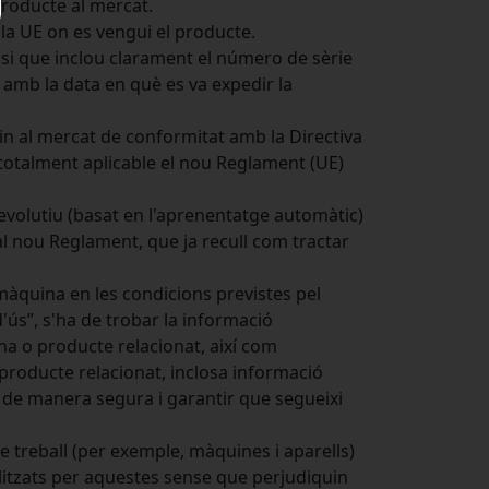
producte al mercat.
 la UE on es vengui el producte.
visi que inclou clarament el número de sèrie
i amb la data en què es va expedir la
xin al mercat de conformitat amb la Directiva
totalment aplicable el nou Reglament (UE)
volutiu (basat en l'aprenentatge automàtic)
al nou Reglament, que ja recull com tractar
 màquina en les condicions previstes pel
'ús”, s'ha de trobar la informació
ina o producte relacionat, així com
l producte relacionat, inclosa informació
 de manera segura i garantir que segueixi
e treball (per exemple, màquines i aparells)
tilitzats per aquestes sense que perjudiquin