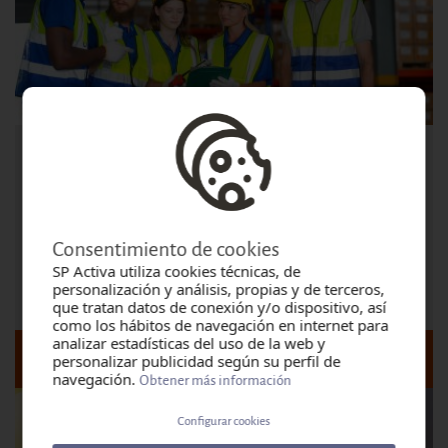
PREVENCIÓN DE RIESGOS LABORALES DEL
PUESTO DE TRABAJO
Modalidad: Presencial
Consentimiento de cookies
Lugar: VALENCIA
SP Activa utiliza cookies técnicas, de
personalización y análisis, propias y de terceros,
Inicio:
Lunes, Agosto 10, 2026 - 09:00
que tratan datos de conexión y/o dispositivo, así
como los hábitos de navegación en internet para
analizar estadísticas del uso de la web y
personalizar publicidad según su perfil de
DETALLE Y FECHAS DEL CURSO
navegación.
Obtener más información
Configurar cookies