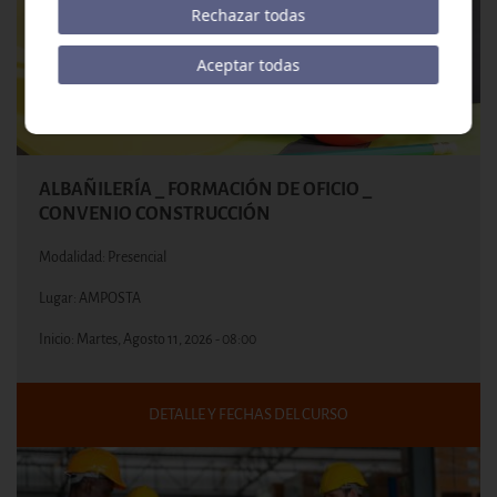
Rechazar todas
Aceptar todas
ALBAÑILERÍA _ FORMACIÓN DE OFICIO _
CONVENIO CONSTRUCCIÓN
Modalidad: Presencial
Lugar: AMPOSTA
Inicio:
Martes, Agosto 11, 2026 - 08:00
DETALLE Y FECHAS DEL CURSO