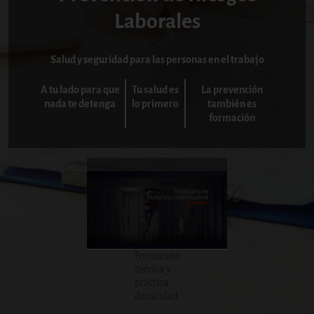
Laborales
Salud y seguridad para las personas en el trabajo
A tu lado para que
Tu salud es
La prevención
nada te detenga
lo primero
también es
formación
Formación
teórica y
práctica
de calidad