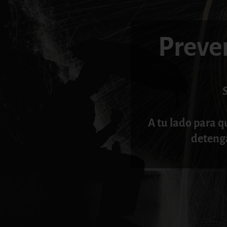
Preve
A tu lado para q
deteng