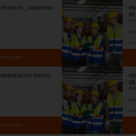
DE OFICIO _ CONVENIO
PR
DE
Moda
Lug
Inic
S DEL CURSO
ABORALES DEL PUESTO
PR
DE
Moda
Lug
Inic
S DEL CURSO