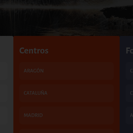
Centros
F
ARAGÓN
C
CATALUÑA
MADRID
A