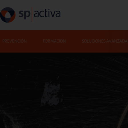
Pasar al contenido principal
Navegació principal
PREVENCIÓN
FORMACIÓN
SOLUCIONES AVANZADA
Buscar