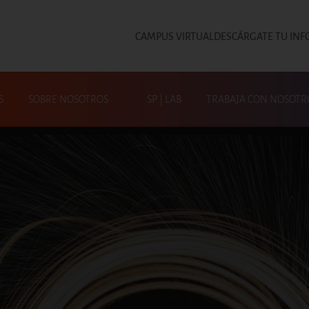
CAMPUS VIRTUAL
DESCÁRGATE TU INF
Top
S
SOBRE NOSOTROS
SP | LAB
TRABAJA CON NOSOTR
Busca en SP|Activa