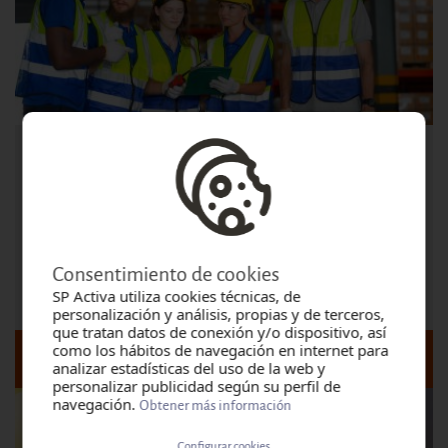
PREVENCIÓN DE RIESGOS LABORALES DEL
PUESTO DE TRABAJO
Modalidad: Presencial
Lugar: VALENCIA
Consentimiento de cookies
Inicio:
Lunes, Agosto 10, 2026 - 09:00
SP Activa utiliza cookies técnicas, de
personalización y análisis, propias y de terceros,
que tratan datos de conexión y/o dispositivo, así
como los hábitos de navegación en internet para
DETALLE Y FECHAS DEL CURSO
analizar estadísticas del uso de la web y
personalizar publicidad según su perfil de
navegación.
Obtener más información
Configurar cookies