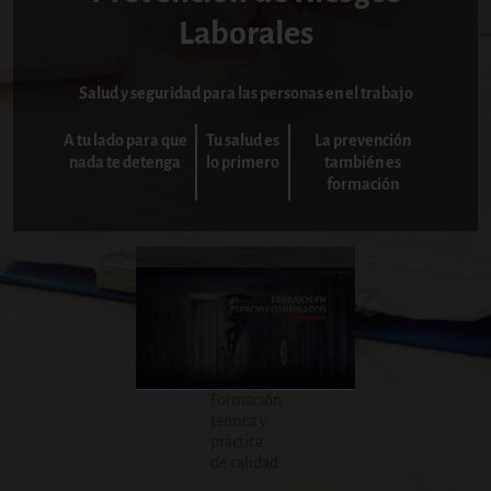
Laborales
Salud y seguridad para las personas en el trabajo
A tu lado para que
Tu salud es
La prevención
nada te detenga
lo primero
también es
formación
Formación
teórica y
práctica
de calidad