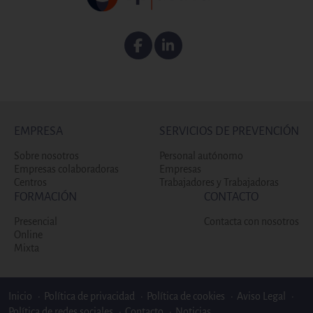
Facebook
Linkedin
EMPRESA
SERVICIOS DE PREVENCIÓN
Sobre nosotros
Personal autónomo
Empresas colaboradoras
Empresas
Centros
Trabajadores y Trabajadoras
FORMACIÓN
CONTACTO
Presencial
Contacta con nosotros
Online
Mixta
Enlaces bottom footer
Inicio
Política de privacidad
Política de cookies
Aviso Legal
Política de redes sociales
Contacto
Noticias