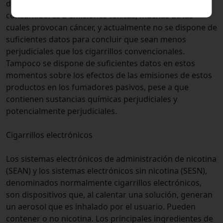
de fumar. Sin embargo, los PTC exponen a los
consumidores a emisiones tóxicas, muchas de las
cuales provocan cáncer, y actualmente no se dispone de
suficientes datos para concluir que sean menos
perjudiciales que los cigarrillos convencionales.
Tampoco se dispone de suficientes datos en estos
momentos sobre los efectos de las emisiones de estos
productos en los fumadores pasivos, pese a que
contienen sustancias químicas perjudiciales y
potencialmente perjudiciales.
Cigarrillos electrónicos
Los sistemas electrónicos de administración de nicotina
(SEAN) y los sistemas electrónicos sin nicotina (SESN),
denominados normalmente cigarrillos electrónicos,
son dispositivos que, al calentar una solución, generan
un aerosol que es inhalado por el usuario. Pueden
contener o no nicotina. Los principales ingredientes de