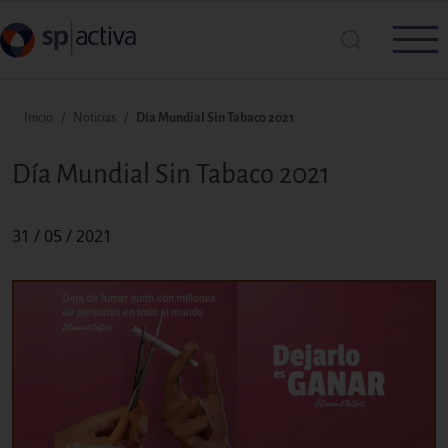
Pasar al contenido principal
Ruta de navegación
Inicio
Noticias
Día Mundial Sin Tabaco 2021
Busca en SP|Activa
Día Mundial Sin Tabaco 2021
31 / 05 / 2021
Buscar