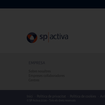
EMPRESA
Sobre nosaltres
Empreses col·laboradores
Centres
Enlaces bottom footer
Inici
Política de privacitat
Política de cookies
Aví
© SP Activa 2026 – Tots els drets reservats