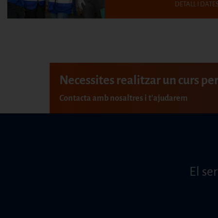
DETALL I DATE
Necessites realitzar un curs pe
Contacta amb nosaltres i t'ajudarem
El se