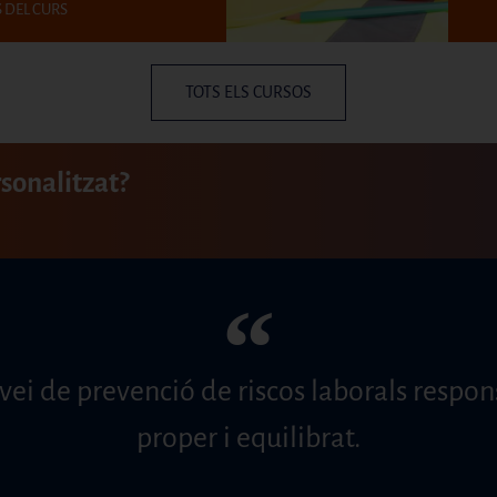
S DEL CURS
TOTS ELS CURSOS
rsonalitzat?
“
rvei de prevenció de riscos laborals respon
proper i equilibrat.