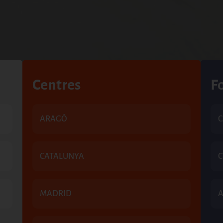
Centres
F
ARAGÓ
C
CATALUNYA
MADRID
A