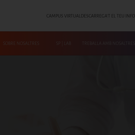
CAMPUS VIRTUAL
DESCARREGA'T EL TEU INF
Top
SOBRE NOSALTRES
SP | LAB
TREBALLA AMB NOSALTRES
Cerca a SP|Activa