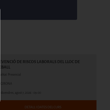
EVENCIÓ DE RISCOS LABORALS DEL LLOC DE
EBALL
litat: Presencial
c: GIRONA
:
divendres, agost 7, 2026 - 09:00
DETALL I DATES DEL CURS