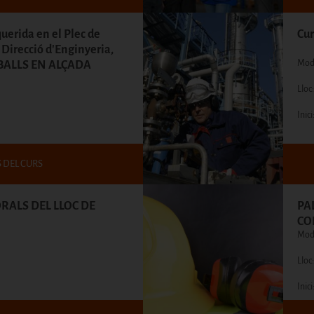
querida en el Plec de
Cur
 Direcció d'Enginyeria,
Moda
BALLS EN ALÇADA
Llo
Inici
S DEL CURS
RALS DEL LLOC DE
PA
CO
Moda
Llo
Inici