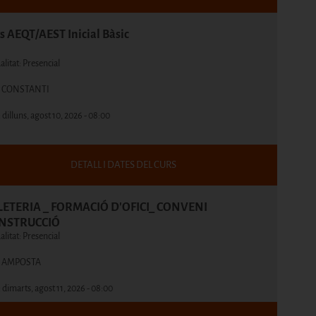
s AEQT/AEST Inicial Bàsic
litat: Presencial
c: CONSTANTI
:
dilluns, agost 10, 2026 - 08:00
DETALL I DATES DEL CURS
LETERIA _ FORMACIÓ D'OFICI_ CONVENI
NSTRUCCIÓ
litat: Presencial
c: AMPOSTA
:
dimarts, agost 11, 2026 - 08:00