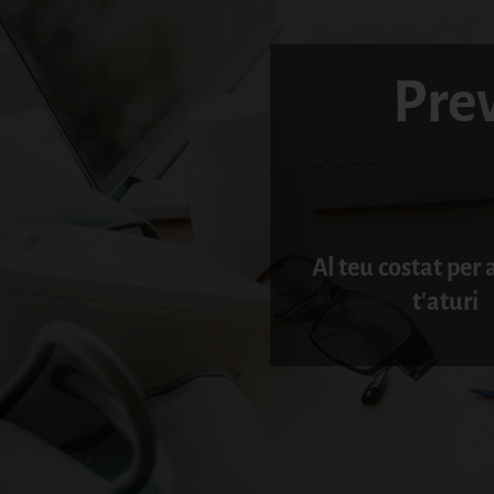
Prev
Al teu costat per 
t'aturi