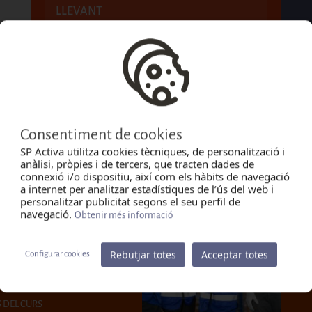
LLEVANT
CURSOS DE FORMACIÓ DESTACATS
Consentiment de cookies
SP Activa utilitza cookies tècniques, de personalització i
anàlisi, pròpies i de tercers, que tracten dades de
connexió i/o dispositiu, així com els hàbits de navegació
querida en el Plec de
PR
a internet per analitzar estadístiques de l’ús del web i
 Direcció d'Enginyeria,
TR
personalitzar publicitat segons el seu perfil de
IÓ
navegació.
Moda
Obtenir més informació
Llo
Rebutjar totes
Acceptar totes
Configurar cookies
Inici
S DEL CURS