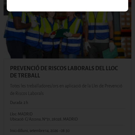
PREVENCIÓ DE RISCOS LABORALS DEL LLOC
DE TREBALL
Totes les treballadores/ors en aplicació de la Llei de Prevenció
de Riscos Laborals
Durada: 2 h
Lloc: MADRID
Ubicació: C/ Azcona, Nº31, 28028, MADRID
Inici:
dilluns, setembre 14, 2026 - 08:30