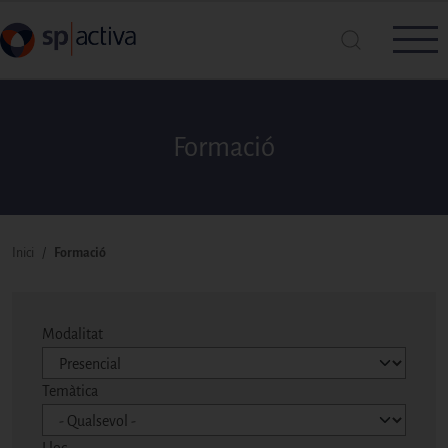
Vés al contingut
Formació
Cerca a SP|Activa
Cerca
Fil d'ariadna
Inici
Formació
Modalitat
Temàtica