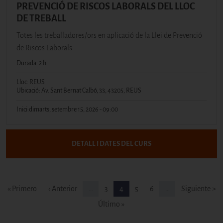
PREVENCIÓ DE RISCOS LABORALS DEL LLOC
DE TREBALL
Totes les treballadores/ors en aplicació de la Llei de Prevenció
de Riscos Laborals
Durada: 2 h
Lloc: REUS
Ubicació: Av. Sant Bernat Calbó, 33, 43205, REUS
Inici:
dimarts, setembre 15, 2026 - 09:00
DETALL I DATES DEL CURS
Paginació
Primera pàgina
Pàgina anterior
Pàgina
Pàgina
Pàgina
Pàgina
Pàgina següe
« Primero
‹ Anterior
…
3
4
5
6
…
Siguiente >
Última pàgina
Último »