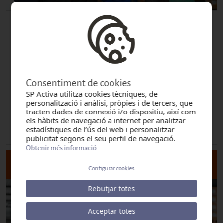
PREVENCIÓ DE RISCOS LABORALS DEL LLOC
DE TREBALL
Totes les treballadores/ors en aplicació de la Llei de Prevenció
de Riscos Laborals
Consentiment de cookies
Durada: 2 h
SP Activa utilitza cookies tècniques, de
personalització i anàlisi, pròpies i de tercers, que
Lloc: ONTINYENT
tracten dades de connexió i/o dispositiu, així com
Ubicació: C/ Josep Melcior Gomis, Nº47 Baix, 46870, ONTINYENT
els hàbits de navegació a internet per analitzar
estadístiques de l’ús del web i personalitzar
Inici:
dilluns, setembre 14, 2026 - 08:00
publicitat segons el seu perfil de navegació.
Obtenir més informació
DETALL I DATES DEL CURS
Configurar cookies
Rebutjar totes
Acceptar totes