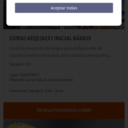
Aceptar todas
CURSO AEQT/AEST INICIAL BÁSICO
Curso de prevención de riesgos para profesionales de
mantenimiento en el ámbito de la industria petroquímica
Duración: 16 h
Lugar: CONSTANTI
Ubicación: Carrer Itàlia, 8, 43120, Constantí
Inicio:
Lunes, Agosto 31, 2026 - 08:00
DETALLE Y FECHAS DEL CURSO