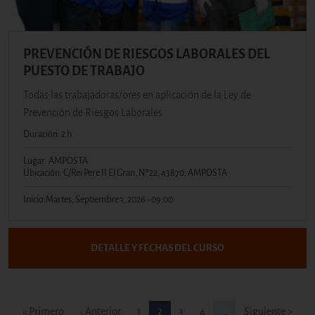
PREVENCIÓN DE RIESGOS LABORALES DEL
PUESTO DE TRABAJO
Todas las trabajadoras/ores en aplicación de la Ley de
Prevención de Riesgos Laborales
Duración: 2 h
Lugar: AMPOSTA
Ubicación: C/Rei Pere II El Gran, Nº22, 43870, AMPOSTA
Inicio:
Martes, Septiembre 1, 2026 - 09:00
DETALLE Y FECHAS DEL CURSO
Paginación
Primera página
Página anterior
Pàgina
Pàgina
Pàgina
Pàgina
Siguiente págin
« Primero
‹ Anterior
1
2
3
4
…
Siguiente >