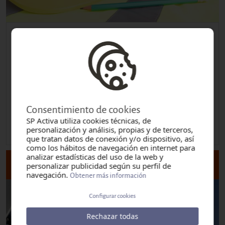
ALBAÑILERIA_FORMACIÓN ESPECÍFICA DE
OFICIO_CONVENIO CONSTRUCCIÓN
Personal sector construcción
Duración: 6 h
Lugar: TARRAGONA
Consentimiento de cookies
Ubicación: Carrer Itàlia, 8, 43120, Constantí
SP Activa utiliza cookies técnicas, de
personalización y análisis, propias y de terceros,
Inicio:
Viernes, Agosto 28, 2026 - 08:00
que tratan datos de conexión y/o dispositivo, así
como los hábitos de navegación en internet para
analizar estadísticas del uso de la web y
personalizar publicidad según su perfil de
DETALLE Y FECHAS DEL CURSO
navegación.
Obtener más información
Configurar cookies
Rechazar todas